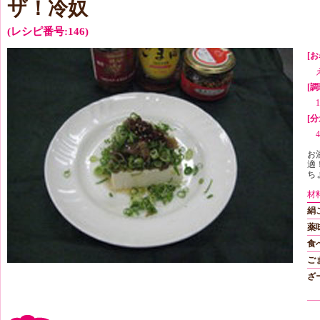
ザ！冷奴
(レシピ番号:146)
[お
[
[分
お
適
ち
材
絹
薬
食
ご
ざ