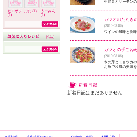
生野菜とサーモンの
ヒロポン
ぷに (1)
うーみん
(1)
(1)
カツオのたたき
(2010.08.06)
ワインの風味と香味
（
0品
）
カツオの手こね
(2010.08.06)
木の芽とミョウガの
お魚で和風の美味を
新着日記はまだありません