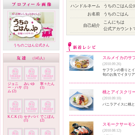
ハンドルネーム
うちのごはん公
お名前
うちのごはん
こんにちは
自己紹介
公式アカウント
うちのごはん公式さん
スルメイカのサ
（
145人
）
(2010.09.26)
サフランの香りとイ
旬のお魚でイタリア
ジョニ
みいゆ
寧々たん
ー・ハサ
(1)
(1)
ム (2)
桃とアイスクリ
(2010.09.10)
バニラアイスに桃と
K.C.K (1)
セナパパ
でこぽん
(1)
(2)
スモークサーモ
(2010.08.12)