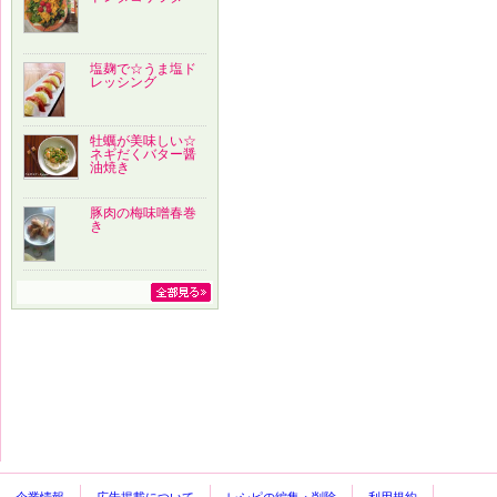
塩麹で☆うま塩ド
レッシング
牡蠣が美味しい☆
ネギだくバター醤
油焼き
豚肉の梅味噌春巻
き