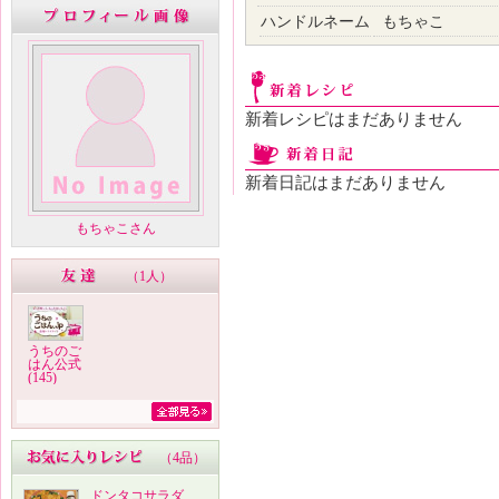
ハンドルネーム
もちゃこ
新着レシピはまだありません
新着日記はまだありません
もちゃこさん
（
1人
）
うちのご
はん公式
(145)
（
4品
）
ドンタコサラダ